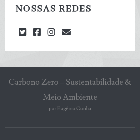
NOSSAS REDES
twitter
facebook
instagram
blog@carbonozero
Carbono Zero – Sustentabilidade &
Meio Ambiente
por Eugênio Cunha