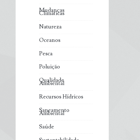
Mudanças
Climáticas
Natureza
Oceanos
Pesca
Poluição
Qualidade
Ambiental
Recursos Hídricos
Saneamento
Ambiental
Saúde