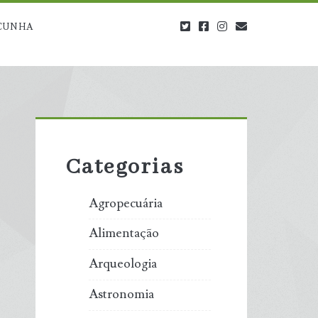
twitter
facebook
instagram
blog@carbono
CUNHA
Primary
Sidebar
Categorias
Agropecuária
Alimentação
Arqueologia
Astronomia