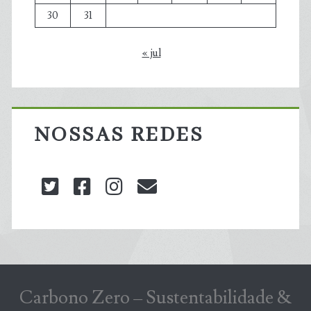
30
31
« jul
NOSSAS REDES
twitter
facebook
instagram
blog@carbonozero
Carbono Zero – Sustentabilidade &