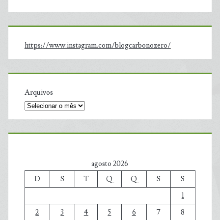
https://www.instagram.com/blogcarbonozero/
Arquivos
agosto 2026
D
S
T
Q
Q
S
S
1
2
3
4
5
6
7
8