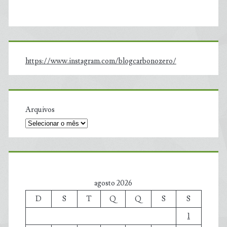
https://www.instagram.com/blogcarbonozero/
Arquivos
agosto 2026
D
S
T
Q
Q
S
S
1