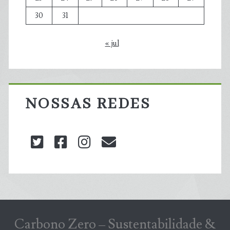
30
31
« jul
NOSSAS REDES
twitter
facebook
instagram
blog@carbonozero
Carbono Zero – Sustentabilidade &