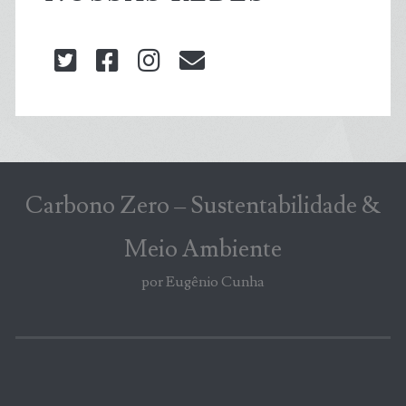
twitter
facebook
instagram
blog@carbonozero
Carbono Zero – Sustentabilidade &
Meio Ambiente
por Eugênio Cunha