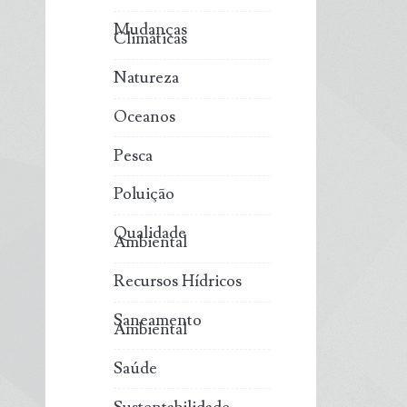
Mudanças
Climáticas
Natureza
Oceanos
Pesca
Poluição
Qualidade
Ambiental
Recursos Hídricos
Saneamento
Ambiental
Saúde