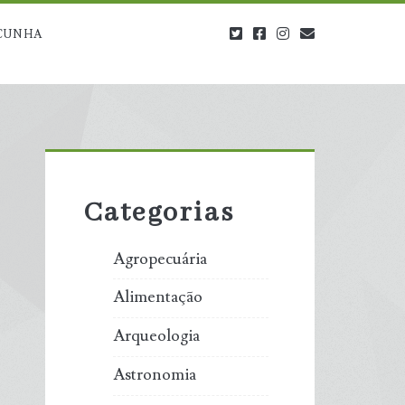
twitter
facebook
instagram
blog@carbono
CUNHA
Primary
Sidebar
Categorias
Agropecuária
Alimentação
Arqueologia
Astronomia