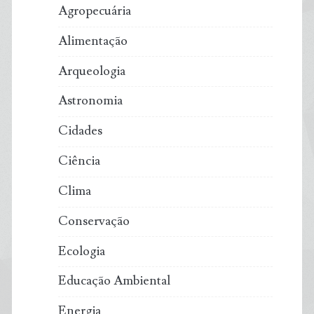
Agropecuária
pombos,
Alimentação
gatos,
Arqueologia
baleias
Astronomia
e
Cidades
até
Ciência
mesmo
Clima
bagres
Conservação
robóticos
Ecologia
têm
Educação Ambiental
atuado
Energia