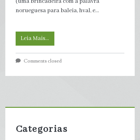
(uma brincadeira com a palavra
norueguesa para baleia, hval, e…
As
Leia Mais…
armas
Comments closed
secretas
mais
bizarras
Primary
do
Sidebar
mundo:
Categorias
como