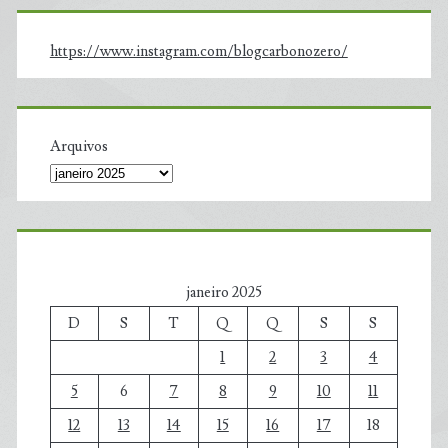
https://www.instagram.com/blogcarbonozero/
Arquivos
janeiro 2025
D
S
T
Q
Q
S
S
1
2
3
4
5
6
7
8
9
10
11
12
13
14
15
16
17
18