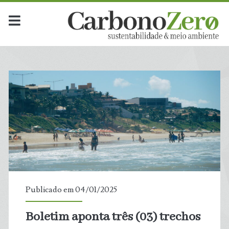
Dia:
<span>4
de
janeiro
de
2025</span>
Publicado em 04/01/2025
Boletim aponta três (03) trechos
t