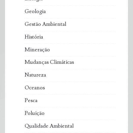
como
Geologia
espiões
Gestão Ambiental
História
ao
Mineração
longo
Mudanças Climáticas
dos
Natureza
tempos
Oceanos
Pesca
Poluição
Qualidade Ambiental