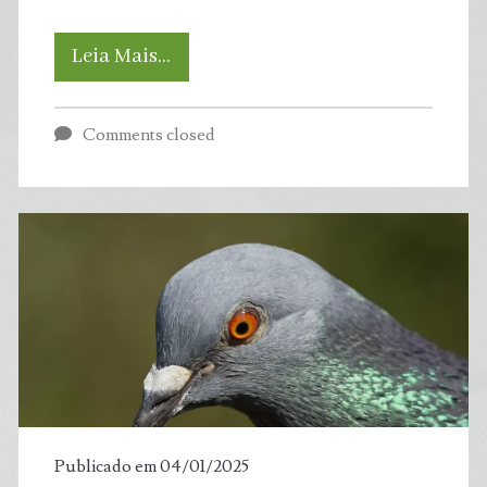
“Um
Leia Mais…
desastre
Comments closed
ecológico”:
Rússia
lida
com
consequências
de
enorme
Publicado em 04/01/2025