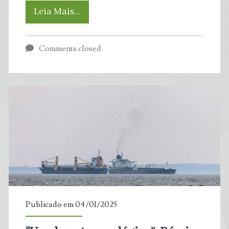
Boletim
Leia Mais…
aponta
Comments closed
três
(03)
trechos
impróprios
para
banho
na
Publicado em 04/01/2025
Grande