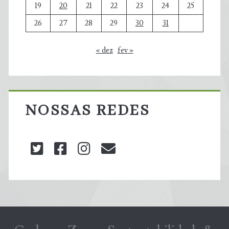
19
20
21
22
23
24
25
26
27
28
29
30
31
« dez
fev »
NOSSAS REDES
twitter
facebook
instagram
blog@carbonozero