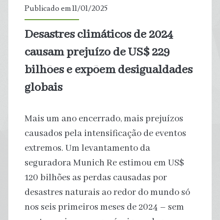
Publicado em 11/01/2025
e
Desastres climáticos de 2024
escalada
causam prejuízo de US$ 229
da
bilhões e expõem desigualdades
globais
violência
no
Mais um ano encerrado, mais prejuízos
campo
causados pela intensificação de eventos
extremos. Um levantamento da
seguradora Munich Re estimou em US$
120 bilhões as perdas causadas por
desastres naturais ao redor do mundo só
nos seis primeiros meses de 2024 – sem