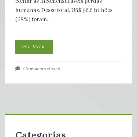
contar as incomensuráveis perdas
humanas. Desse total, US$ 56,6 bilhões
(68%) foram…
Desastres
Leia Mais…
climáticos
Comments closed
de
2024
causam
Primary
prejuízo
Sidebar
de
Categorias