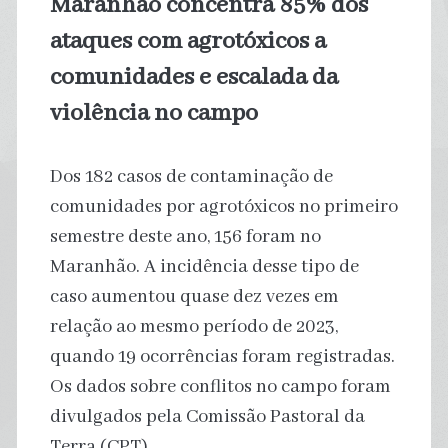
Maranhão concentra 85% dos
na
ataques com agrotóxicos a
Grande
comunidades e escalada da
violência no campo
Natal
Dos 182 casos de contaminação de
comunidades por agrotóxicos no primeiro
semestre deste ano, 156 foram no
Maranhão. A incidência desse tipo de
caso aumentou quase dez vezes em
relação ao mesmo período de 2023,
quando 19 ocorrências foram registradas.
Os dados sobre conflitos no campo foram
divulgados pela Comissão Pastoral da
Terra (CPT)…