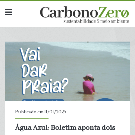
Dia:
<span>11
de
janeiro
de
2025</span>
Publicado em 11/01/2025
Água Azul: Boletim aponta dois
t