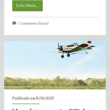
Água
Leia Mais…
Azul:
Comments closed
Boletim
aponta
dois
(02)
trechos
impróprios
para
Publicado em 11/01/2025
banho