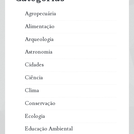
US$
Agropecuária
229
Alimentação
bilhões
Arqueologia
e
Astronomia
expõem
Cidades
desigualdades
Ciência
globais
Clima
Conservação
Ecologia
Educação Ambiental