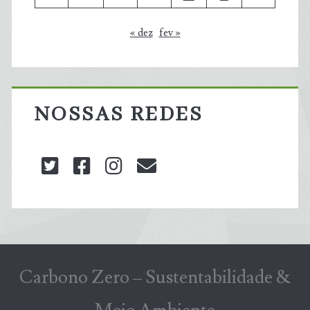
« dez
fev »
NOSSAS REDES
twitter
facebook
instagram
blog@carbonozero
Carbono Zero – Sustentabilidade &