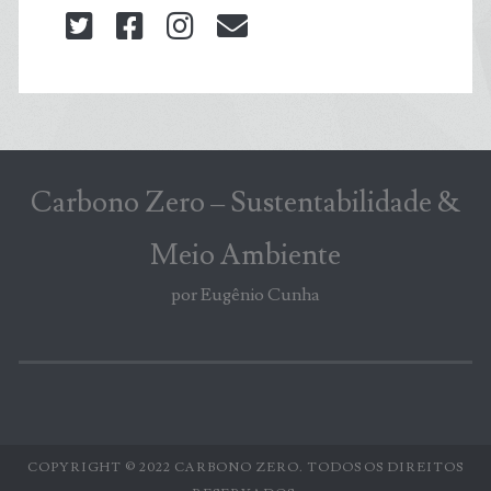
twitter
facebook
instagram
blog@carbonozero
Carbono Zero – Sustentabilidade &
Meio Ambiente
por Eugênio Cunha
COPYRIGHT © 2022 CARBONO ZERO. TODOS OS DIREITOS