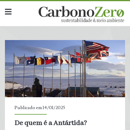
Dia:
<span>14
de
janeiro
de
2025</span>
Publicado em 14/01/2025
De quem é a Antártida?
t