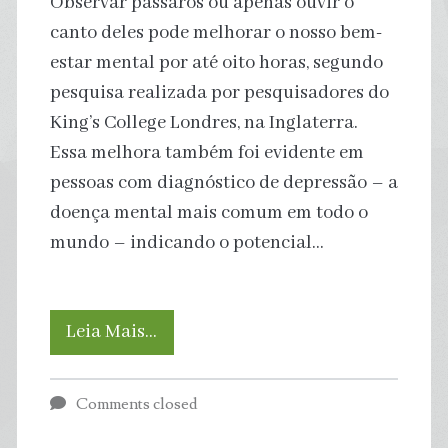
Observar pássaros ou apenas ouvir o
canto deles pode melhorar o nosso bem-
estar mental por até oito horas, segundo
pesquisa realizada por pesquisadores do
King’s College Londres, na Inglaterra.
Essa melhora também foi evidente em
pessoas com diagnóstico de depressão – a
doença mental mais comum em todo o
mundo – indicando o potencial…
Ver
Leia Mais…
ou
Comments closed
ouvir