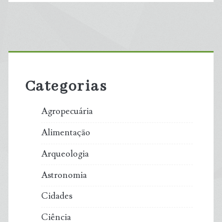
pássaros
melhora
Primary
a
Sidebar
saúde
Categorias
mental
Agropecuária
Alimentação
Arqueologia
Astronomia
Cidades
Ciência