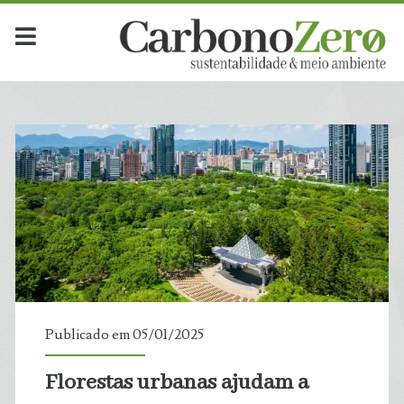
Dia:
<span>5
de
janeiro
de
2025</span>
Publicado em 05/01/2025
Florestas urbanas ajudam a
t