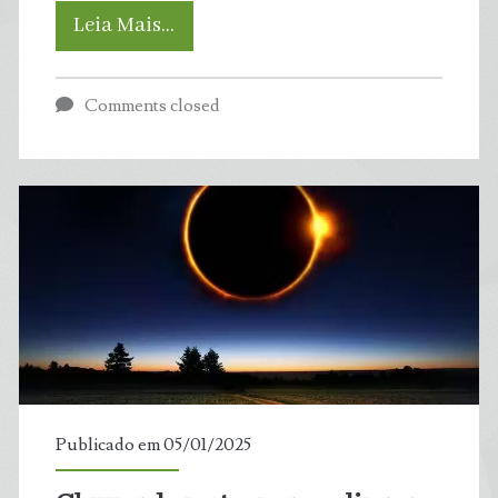
Florestas
Leia Mais…
urbanas
Comments closed
ajudam
a
enfrentar
ondas
de
calor
nas
Publicado em 05/01/2025
cidades