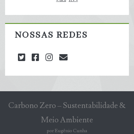
NOSSAS REDES
twitter
facebook
instagram
blog@carbonozero
Carbono Zero – Sustentabilidade &
Meio Ambiente
por Eugênio Cunha