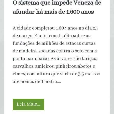
O sistema que impede Veneza de
subsidiar
afundar há mais de 1.600 anos
energia
A cidade completou 1.604 anos no dia 25
a
de março. Ela foi construída sobre as
carvão,
fundações de milhões de estacas curtas
de madeira, socadas contra o solo com a
diz
ponta para baixo. As árvores são lariços,
estudo
carvalhos, amieiros, pinheiros, abetos e
elmos, com altura que varia de 3,5 metros
global
até menos de 1 metro.…
O
Leia Mais…