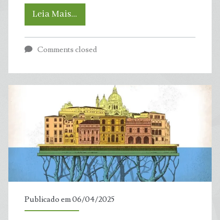
Brasil
Leia Mais…
gastou
Comments closed
mais
de
R$
1
bilhão
por
ano
Publicado em 06/04/2025
para