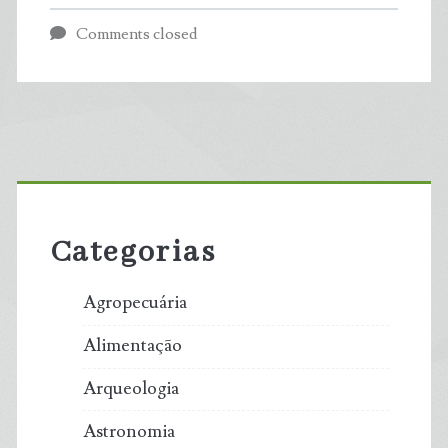
sistema
Comments closed
que
impede
Veneza
Primary
de
Sidebar
afundar
Categorias
há
Agropecuária
mais
Alimentação
de
Arqueologia
1.600
Astronomia