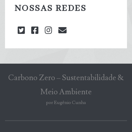
NOSSAS REDES
twitter
facebook
instagram
blog@carbonozero
Carbono Zero – Sustentabilidade &
Meio Ambiente
por Eugênio Cunha