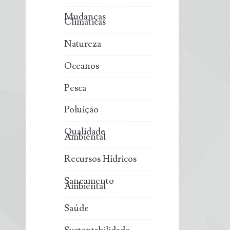
Mudanças
Climáticas
Natureza
Oceanos
Pesca
Poluição
Qualidade
Ambiental
Recursos Hídricos
Saneamento
Ambiental
Saúde