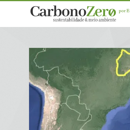
por 
Dia:
<span>10
de
abril
de
2025</span>