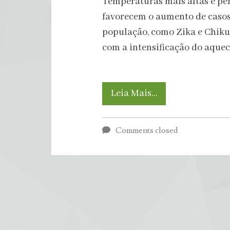
Temperaturas mais altas e pe
favorecem o aumento de casos 
população, como Zika e Chiku
com a intensificação do aquec
Vacinas,
Leia Mais…
mosquitos
Comments closed
geneticamente
modificados
e
novas