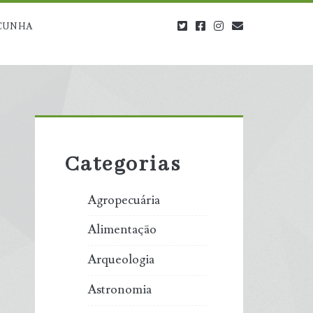
twitter
facebook
instagram
blog@carbono
CUNHA
Primary
Sidebar
Categorias
Agropecuária
Alimentação
Arqueologia
Astronomia