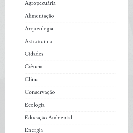
Agropecuária
produção
Alimentação
global
Arqueologia
de
Astronomia
alimentos
Cidades
Ciência
Clima
Conservação
Ecologia
Educação Ambiental
Energia