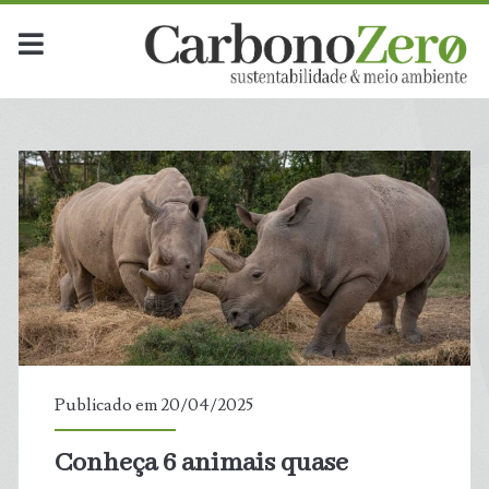
Dia:
<span>20
de
abril
de
2025</span>
Publicado em 20/04/2025
Conheça 6 animais quase
t