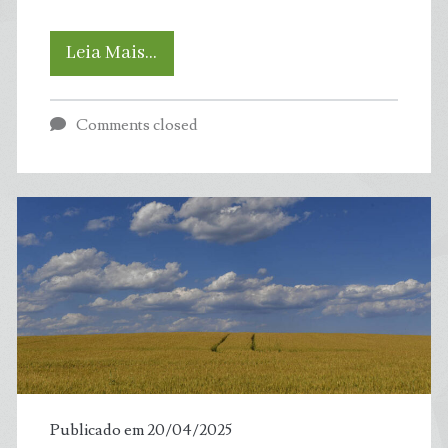
Conheça
Leia Mais…
6
Comments closed
animais
quase
extintos
que
voltaram
à
natureza
Publicado em 20/04/2025