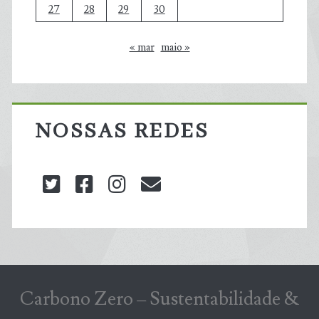
27
28
29
30
« mar
maio »
NOSSAS REDES
twitter
facebook
instagram
blog@carbonozero
Carbono Zero – Sustentabilidade &