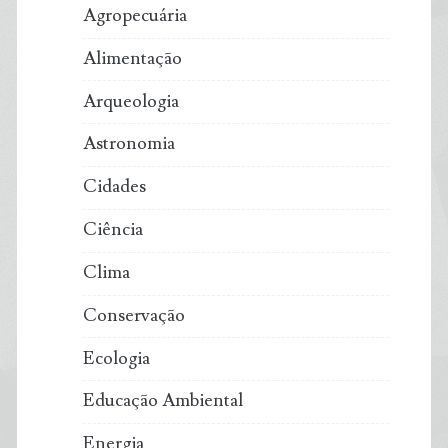
Agropecuária
exemplo
Alimentação
de
Arqueologia
qualidade
Astronomia
de
Cidades
vida
Ciência
Clima
Conservação
Ecologia
Educação Ambiental
Energia