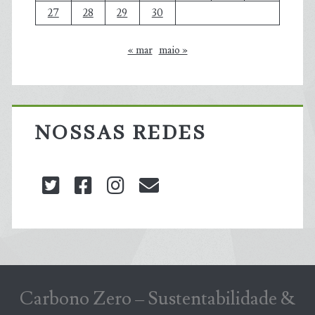
27
28
29
30
« mar
maio »
NOSSAS REDES
twitter
facebook
instagram
blog@carbonozero
Carbono Zero – Sustentabilidade &