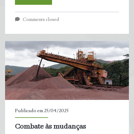
Azul:
Comments closed
Boletim
da
Balneabilidade
aponta
05
trechos
impróprios
Publicado em 25/04/2025
para
Combate às mudanças
banho