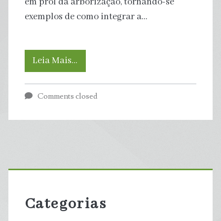
em prol da arborização, tornando-se
exemplos de como integrar a…
As
Leia Mais…
cidades
Comments closed
mais
verdes
do
Primary
Brasil
Sidebar
que
Categorias
são