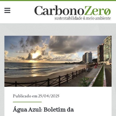
Dia:
<span>25
de
abril
de
2025</span>
Publicado em 25/04/2025
Água Azul: Boletim da
t