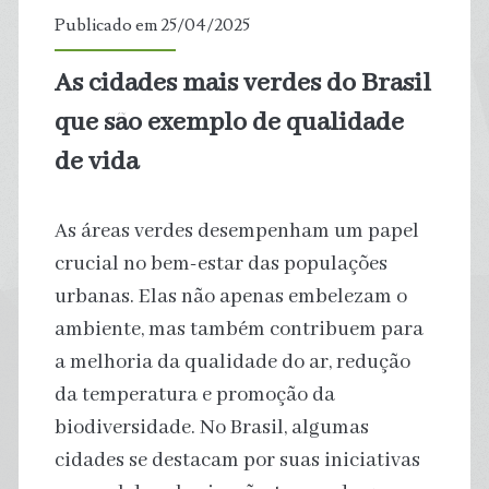
críticos
Publicado em 25/04/2025
para
As cidades mais verdes do Brasil
a
que são exemplo de qualidade
transição
de vida
energética,
As áreas verdes desempenham um papel
um
crucial no bem-estar das populações
urbanas. Elas não apenas embelezam o
dos
ambiente, mas também contribuem para
temas
a melhoria da qualidade do ar, redução
da temperatura e promoção da
da
biodiversidade. No Brasil, algumas
COP30
cidades se destacam por suas iniciativas