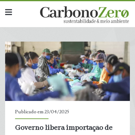
Dia:
<span>23
de
abril
de
2025</span>
Publicado em 23/04/2025
Governo libera importação de
t