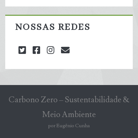
NOSSAS REDES
twitter
facebook
instagram
blog@carbonozero
Carbono Zero – Sustentabilidade &
Meio Ambiente
por Eugênio Cunha