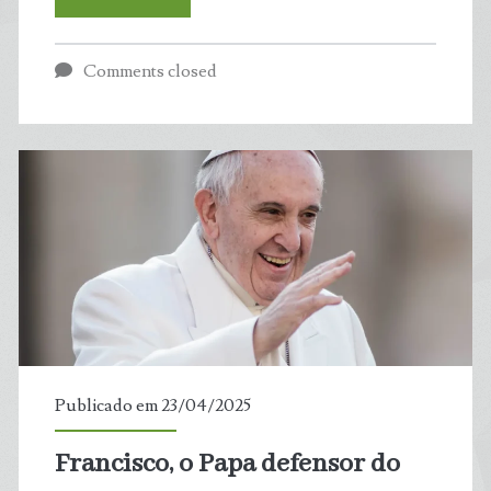
libera
Comments closed
importação
de
resíduos
e
impõe
retrocesso
ambiental
Publicado em 23/04/2025
Francisco, o Papa defensor do