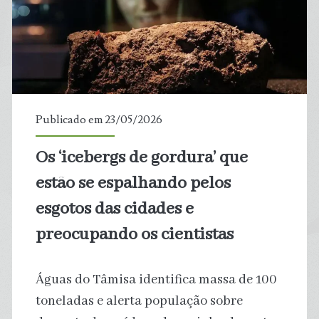
por
carros
elétricos;
vendas
Publicado em 23/05/2026
crescem
Os ‘icebergs de gordura’ que
75%
estão se espalhando pelos
na
esgotos das cidades e
preocupando os cientistas
América
Latina
Águas do Tâmisa identifica massa de 100
puxadas
toneladas e alerta população sobre