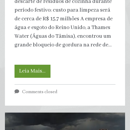
descarte de resíduos de cozinha durante
por
período festivo; custo para limpeza será
Brasil
de cerca de R$ 15,7 milhões A empresa de
água e esgoto do Reino Unido, a Thames
e
Water (Águas do Tâmisa), encontrou um
México
grande bloqueio de gordura na rede de…
Os
Leia Mais…
‘icebergs
Comments closed
de
gordura’
que