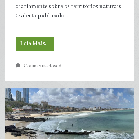
diariamente sobre os territórios naturais.
no
O alerta publicado…
solo
O
Leia Mais…
Brasil
Comments closed
da
crise
climática
urbana