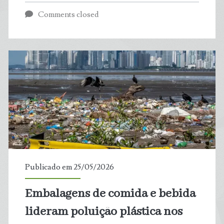
solar
Comments closed
e
eólica
superam
gás
no
mundo
pela
Publicado em 25/05/2026
primeira
Embalagens de comida e bebida
vez
lideram poluição plástica nos