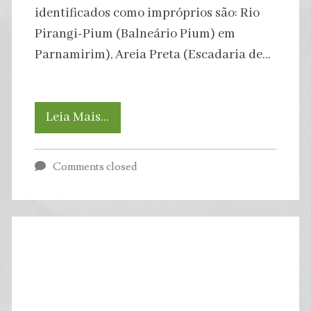
identificados como impróprios são: Rio
Pirangi-Pium (Balneário Pium) em
Parnamirim), Areia Preta (Escadaria de…
Água
Leia Mais…
Azul:
Comments closed
Boletim
da
Balneabilidade
aponta
04