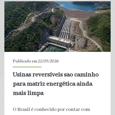
mais
de
temporais
extremos
para
Publicado em 22/05/2026
ter
Usinas reversíveis são caminho
água
para matriz energética ainda
—
mais limpa
e
O Brasil é conhecido por contar com
isso