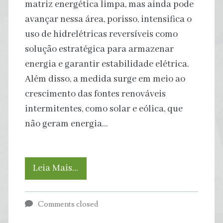
matriz energética limpa, mas ainda pode
avançar nessa área, porisso, intensifica o
ameaça
uso de hidrelétricas reversíveis como
lavouras,
solução estratégica para armazenar
energia e garantir estabilidade elétrica.
cidades
Além disso, a medida surge em meio ao
e
crescimento das fontes renováveis
intermitentes, como solar e eólica, que
reservatórios
não geram energia…
Usinas
Leia Mais…
reversíveis
Comments closed
são