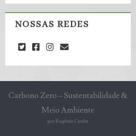
NOSSAS REDES
twitter
facebook
instagram
blog@carbonozero
Carbono Zero – Sustentabilidade &
Meio Ambiente
por Eugênio Cunha