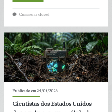
de
Comments closed
comida
e
bebida
lideram
poluição
plástica
nos
Publicado em 24/05/2026
oceanos,
Cientistas dos Estados Unidos
revela