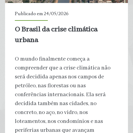
combustível
Publicado em 24/05/2026
apta
O Brasil da crise climática
a
urbana
gerar
O mundo finalmente começa a
energia
compreender que a crise climática não
por
será decidida apenas nos campos de
petróleo, nas florestas ou nas
meio
conferências internacionais. Ela será
de
decidida também nas cidades, no
concreto, no aço, no vidro, nos
micróbios
loteamentos, nos condomínios e nas
existentes
periferias urbanas que avançam