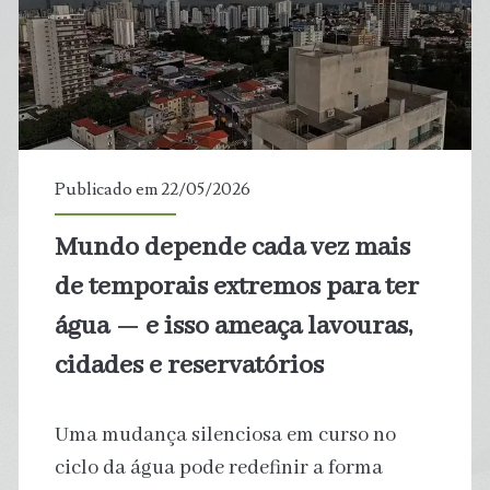
estão
se
espalhando
pelos
Publicado em 22/05/2026
esgotos
Mundo depende cada vez mais
das
de temporais extremos para ter
cidades
água — e isso ameaça lavouras,
cidades e reservatórios
e
preocupando
Uma mudança silenciosa em curso no
os
ciclo da água pode redefinir a forma