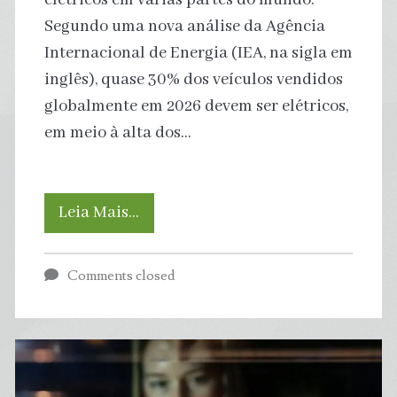
elétricos em várias partes do mundo.
Segundo uma nova análise da Agência
Internacional de Energia (IEA, na sigla em
inglês), quase 30% dos veículos vendidos
globalmente em 2026 devem ser elétricos,
em meio à alta dos…
Crise
Leia Mais…
do
Comments closed
petróleo
acelera
corrida