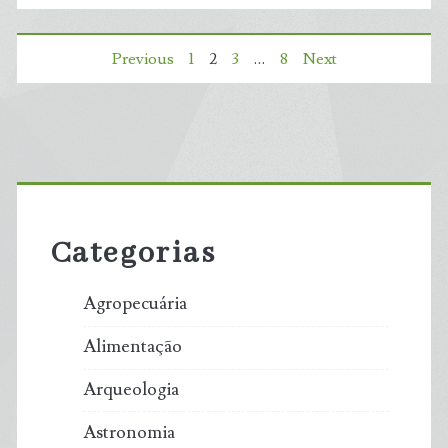
a
Paginação
Previous
1
2
3
…
8
Next
carvão
de
está
posts
diminuindo
Primary
geração
Sidebar
Categorias
de
energia
Agropecuária
solar
Alimentação
no
Arqueologia
mundo
Astronomia