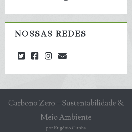
NOSSAS REDES
twitter
facebook
instagram
blog@carbonozero
Carbono Zero – Sustentabilidade &
Meio Ambiente
por Eugênio Cunha