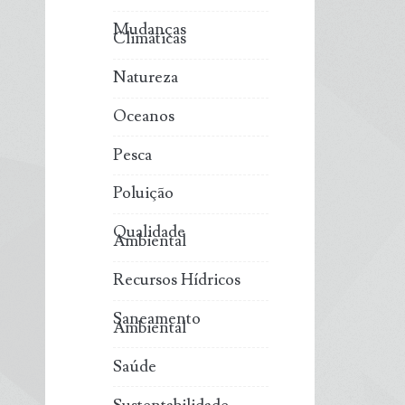
Mudanças
Climáticas
Natureza
Oceanos
Pesca
Poluição
Qualidade
Ambiental
Recursos Hídricos
Saneamento
Ambiental
Saúde