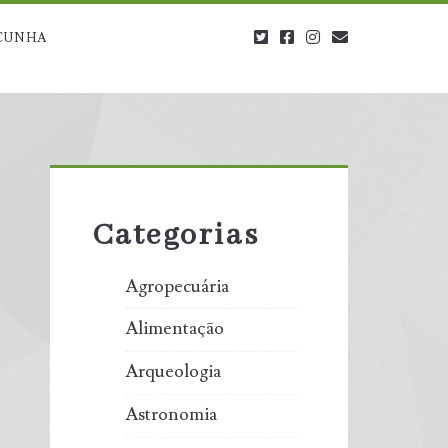
twitter
facebook
instagram
blog@carbono
CUNHA
Primary
Sidebar
Categorias
Agropecuária
Alimentação
Arqueologia
Astronomia