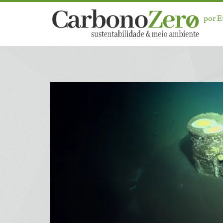
por 
Dia:
<span>3
de
novembro
de
2025</span>