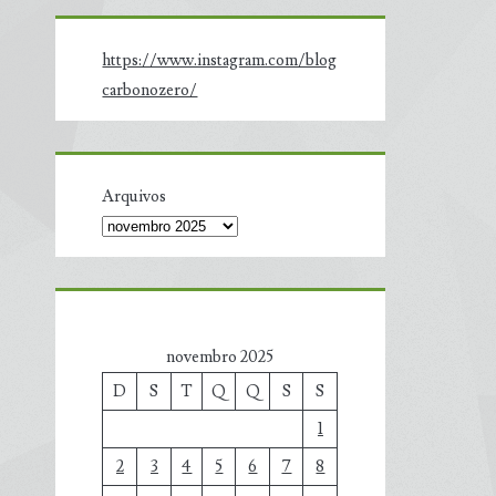
https://www.instagram.com/blog
carbonozero/
Arquivos
novembro 2025
D
S
T
Q
Q
S
S
1
2
3
4
5
6
7
8