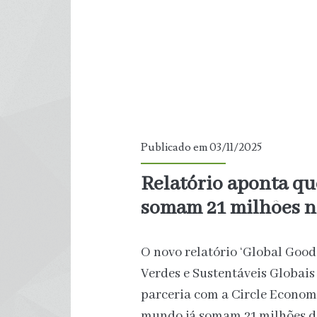
e
submersos
na
Califórnia
Publicado em 03/11/2025
Relatório aponta qu
somam 21 milhões n
O novo relatório ‘Global Good
Verdes e Sustentáveis ​​Globa
parceria com a Circle Econom
mundo já somam 21 milhões d