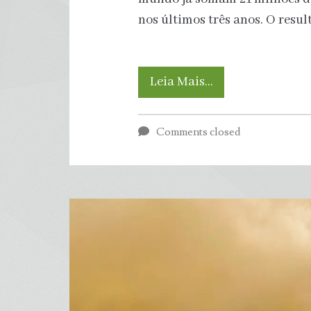
nos últimos três anos. O resu
Relatório
Leia Mais…
aponta
Comments closed
que
81
metrópoles
mundiais
já
somam