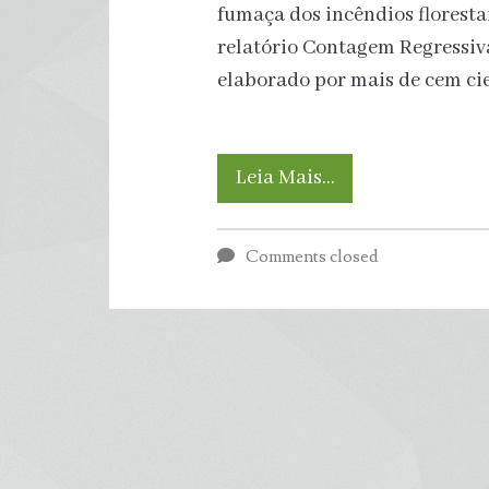
fumaça dos incêndios florestai
relatório Contagem Regressiv
elaborado por mais de cem cie
Calor
Leia Mais…
já
Comments closed
mata
meio
milhão
de
pessoas