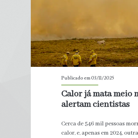
21
milhões
novos
empregos
verdes
Publicado em 03/11/2025
Calor já mata meio 
alertam cientistas
Cerca de 546 mil pessoas mo
calor, e, apenas em 2024, out