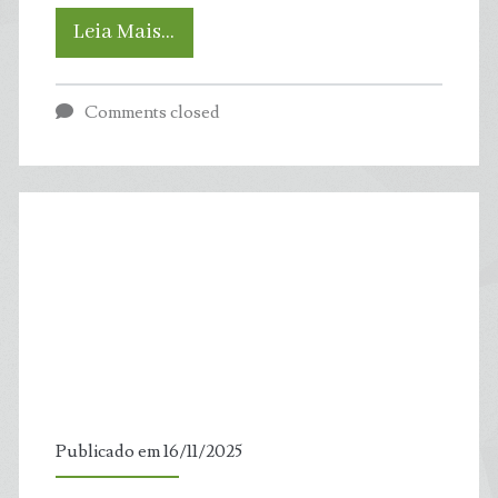
COP30:
Leia Mais…
Marcha
Comments closed
Global
pelo
Clima
unifica
lutas
socioambientais
dos
Publicado em 16/11/2025
povos