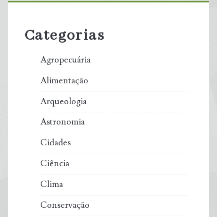
a
Sidebar
nova
Categorias
lei
Agropecuária
brasileira
Alimentação
de
Arqueologia
licenciamento
Astronomia
ambiental
Cidades
ameaça
Ciência
na
Clima
prática
Conservação