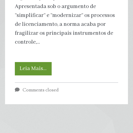
Apresentada sob o argumento de
“simplificar” e “modernizar” os processos
de licenciamento, a norma acaba por
fragilizar os principais instrumentos de
controle,…
Atalhos
Leia Mais…
para
Comments closed
a
degradação:
como
Primary