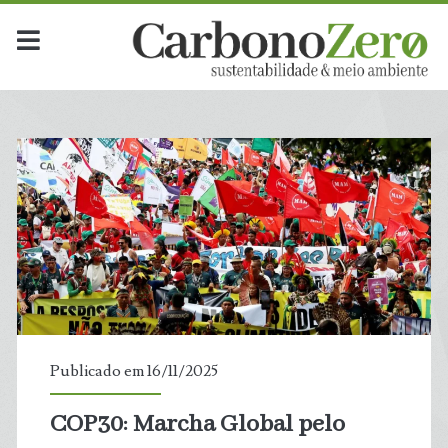
Dia:
<span>16
de
novembro
de
2025</span>
Publicado em 16/11/2025
COP30: Marcha Global pelo
t