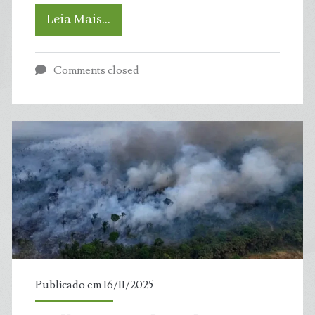
COP
Leia Mais…
30
Comments closed
marcada
pela
maior
presença
de
sempre
do
Publicado em 16/11/2025
lobby