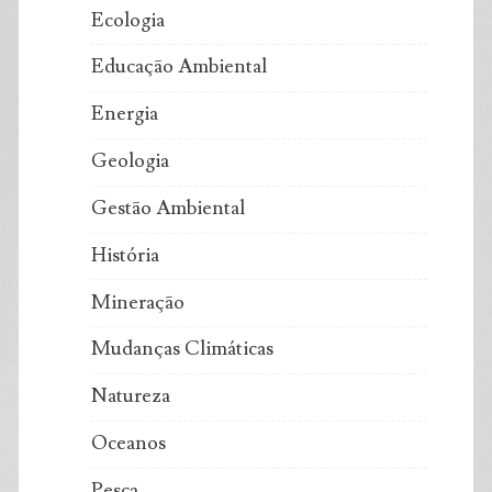
a
Ecologia
biodiversidade
Educação Ambiental
e
Energia
os
Geologia
compromissos
Gestão Ambiental
História
climáticos
Mineração
do
Mudanças Climáticas
país
Natureza
Oceanos
Pesca