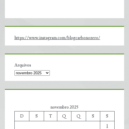
https://www.instagram.com/blogcarbonozero/
Arquivos
novembro 2025
D
S
T
Q
Q
S
S
1