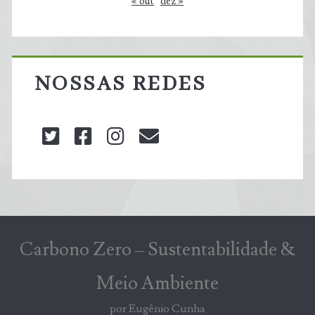
« out
dez »
NOSSAS REDES
twitter
facebook
instagram
blog@carbonozero
Carbono Zero – Sustentabilidade &
Meio Ambiente
por Eugênio Cunha