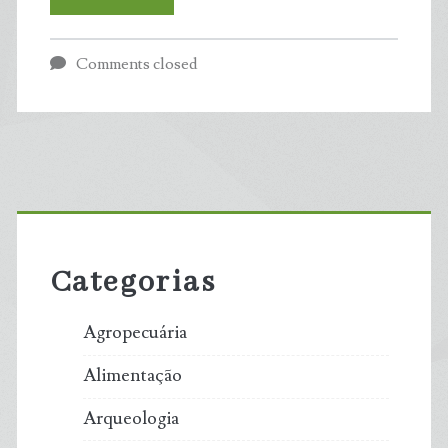
de
Comments closed
metano
desacelera
no
Primary
mundo,
Sidebar
mas
Categorias
ritmo
Agropecuária
é
Alimentação
lento
Arqueologia