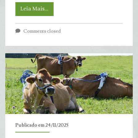
Mudanças
Leia Mais…
ambientais
Comments closed
estão
potencializando
efeitos
negativos
dos
fungos
na
Publicado em 24/11/2025
nossa