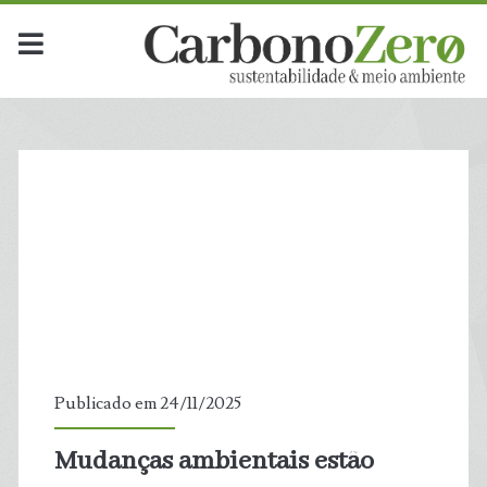
Dia:
<span>24
de
novembro
de
2025</span>
Publicado em 24/11/2025
Mudanças ambientais estão
t