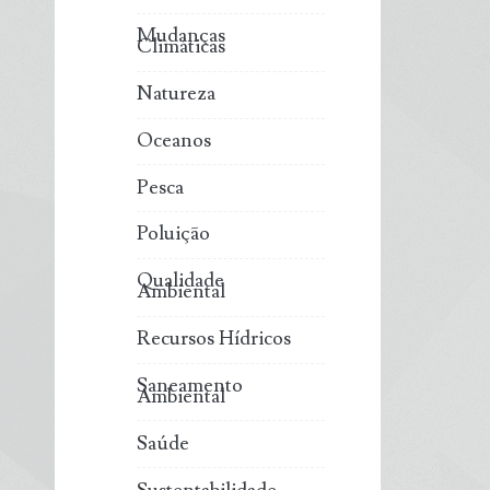
Mudanças
Climáticas
Natureza
Oceanos
Pesca
Poluição
Qualidade
Ambiental
Recursos Hídricos
Saneamento
Ambiental
Saúde