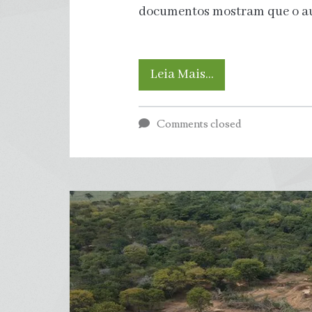
documentos mostram que o 
Arroz
Leia Mais…
com
Comments closed
arsênio?
Como
o
aquecimento
global
pode