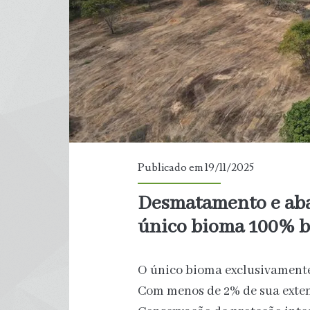
contaminar
o
alimento
mais
consumido
do
Publicado em 19/11/2025
planeta
Desmatamento e ab
único bioma 100% b
e
elevar
O único bioma exclusivamente
Com menos de 2% de sua exte
risco