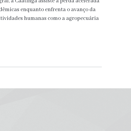
ral, a Caatinga assiste à perda acelerada
endêmicas enquanto enfrenta o avanço da
e atividades humanas como a agropecuária