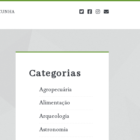
twitter
facebook
instagram
blog@carbono
CUNHA
Primary
Sidebar
Categorias
Agropecuária
Alimentação
Arqueologia
Astronomia