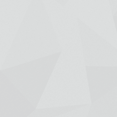
bioma
100%
brasileiro