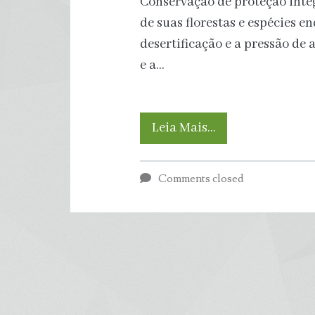
Conservação de proteção integ
de
de suas florestas e espécies 
desertificação e a pressão d
câncer
e a…
Desmatamento
Leia Mais…
e
Comments closed
abandono
ameaçam
Caatinga,
único