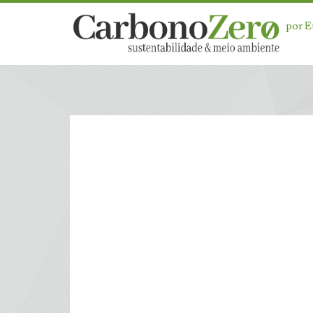
por 
Dia:
<span>19
de
novembro
de
2025</span>