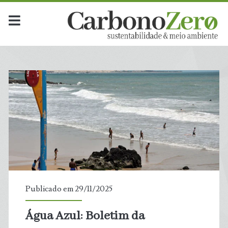
Dia:
<span>29
de
novembro
de
2025</span>
Publicado em 29/11/2025
Água Azul: Boletim da
t