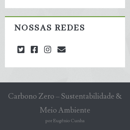
NOSSAS REDES
twitter
facebook
instagram
blog@carbonozero
Carbono Zero – Sustentabilidade &
Meio Ambiente
por Eugênio Cunha