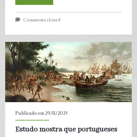
Azul:
Comments closed
Boletim
da
Balneabilidade
aponta
01
trecho
impróprio
Publicado em 29/11/2025
para
Estudo mostra que portugueses
banho