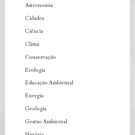
Astronomia
alertam
Cidades
especialistas
Ciência
Clima
Conservação
Ecologia
Educação Ambiental
Energia
Geologia
Gestão Ambiental
História