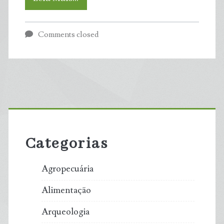
derrubados
Comments closed
pressionam
metas
climáticas
Primary
e
Sidebar
ampliam
Categorias
insegurança
Agropecuária
ambiental
Alimentação
no
Arqueologia
Brasil,