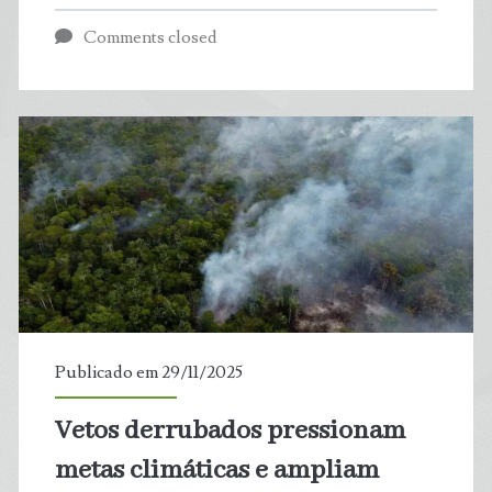
mostra
Comments closed
que
portugueses
chegaram
ao
Brasil
pelo
litoral
Publicado em 29/11/2025
do
Vetos derrubados pressionam
RN
metas climáticas e ampliam