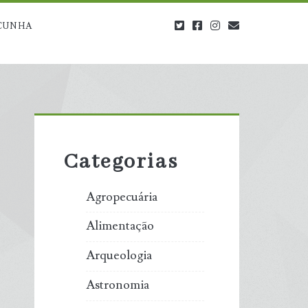
twitter
facebook
instagram
blog@carbono
CUNHA
Primary
Sidebar
Categorias
Agropecuária
Alimentação
Arqueologia
Astronomia