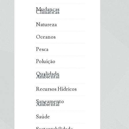
Mudanças
Climáticas
Natureza
Oceanos
Pesca
Poluição
Qualidade
Ambiental
Recursos Hídricos
Saneamento
Ambiental
Saúde