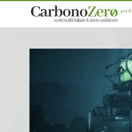
por 
Dia:
<span>4
de
novembro
de
2025</span>