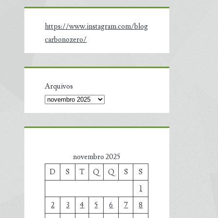
https://www.instagram.com/blog
carbonozero/
Arquivos
novembro 2025
D
S
T
Q
Q
S
S
1
2
3
4
5
6
7
8