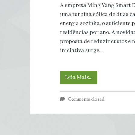
energia
A empresa Ming Yang Smart E
uma turbina eólica de duas c
renovável
energia sozinha, o suficiente
residências por ano. A novidad
proposta de reduzir custos e
iniciativa surge…
Turbina
Leia Mais…
eólica
Comments closed
de
duas
cabeças