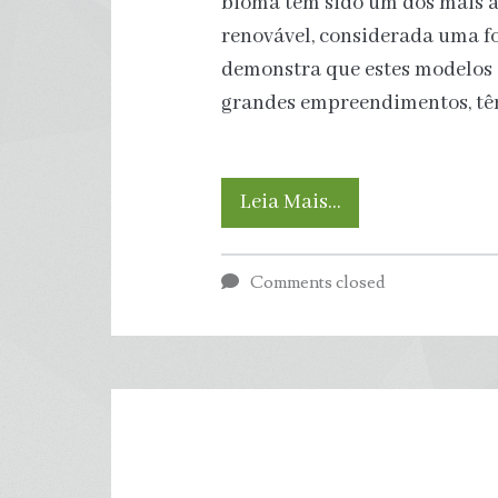
bioma tem sido um dos mais 
renovável, considerada uma f
demonstra que estes modelos 
grandes empreendimentos, tê
Caatinga
Leia Mais…
é
Comments closed
um
dos
biomas
mais