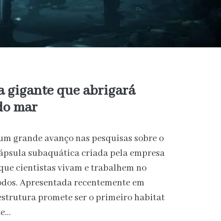
 gigante que abrigará
do mar
 um grande avanço nas pesquisas sobre o
cápsula subaquática criada pela empresa
que cientistas vivam e trabalhem no
odos. Apresentada recentemente em
estrutura promete ser o primeiro habitat
te…