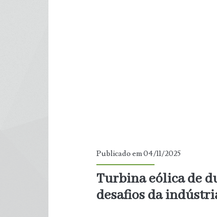
eficientes
na
captura
de
carbono,
mas
sofre
com
Publicado em 04/11/2025
avanço
Turbina eólica de d
desafios da indústri
da