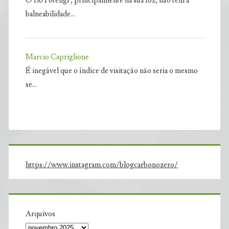
O rio Potengi , principalmente na sua foz, não tem a
balneabilidade…
Marcio Capriglione
É inegável que o índice de visitação não seria o mesmo
se…
https://www.instagram.com/blogcarbonozero/
Arquivos