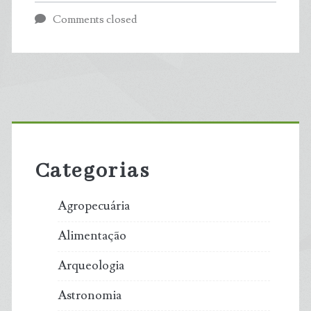
às
Comments closed
avessas:
EUA
despejam
Primary
toneladas
Sidebar
de
Categorias
lixo
Agropecuária
eletrônico
Alimentação
em
Arqueologia
países
Astronomia