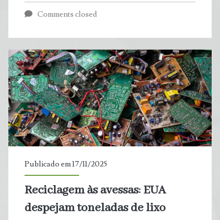
desafio
Comments closed
de
falar
sobre
crise
climática
nas
escolas
Publicado em 17/11/2025
dos
Reciclagem às avessas: EUA
EUA
despejam toneladas de lixo