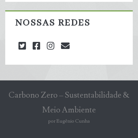
NOSSAS REDES
twitter
facebook
instagram
blog@carbonozero
Carbono Zero – Sustentabilidade &
Meio Ambiente
por Eugênio Cunha