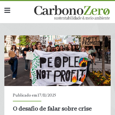
Dia:
<span>17
de
novembro
de
2025</span>
Publicado em 17/11/2025
O desafio de falar sobre crise
t