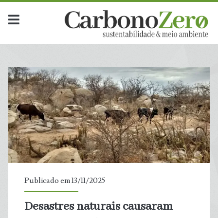
Dia:
<span>13
de
novembro
de
2025</span>
Publicado em 13/11/2025
Desastres naturais causaram
t