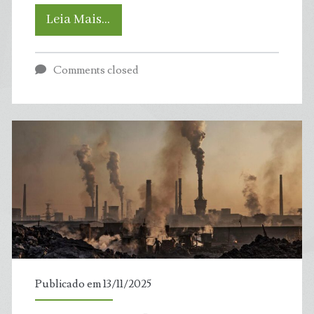
9
Leia Mais…
em
Comments closed
cada
10
brasileiros
dizem
ter
sentido
algum
Publicado em 13/11/2025
efeito