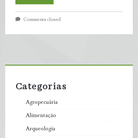
que
Comments closed
o
mundo
avançou
Primary
10
Sidebar
anos
Categorias
após
Agropecuária
o
Alimentação
Acordo
Arqueologia
de