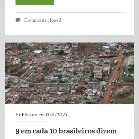
naturais
Comments closed
causaram
prejuízo
de
R$
9
bilhões
no
Publicado em 13/11/2025
RN
9 em cada 10 brasileiros dizem
em