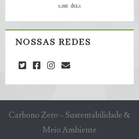
« out
dez »
NOSSAS REDES
twitter
facebook
instagram
blog@carbonozero
Carbono Zero – Sustentabilidade &
Meio Ambiente