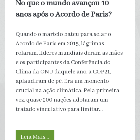
No que o mundo avançou 10
das
anos após o Acordo de Paris?
mudanças
Quando o martelo bateu para selar o
climáticas,
Acordo de Paris em 2015, lágrimas
aponta
rolaram, líderes mundiais deram as mãos
e os participantes da Conferência do
Quaest
Clima da ONU daquele ano, a COP21,
aplaudiram de pé. Era um momento
crucial na ação climática. Pela primeira
vez, quase 200 nações adotaram um
tratado vinculativo para limitar…
No
Leia Mais…